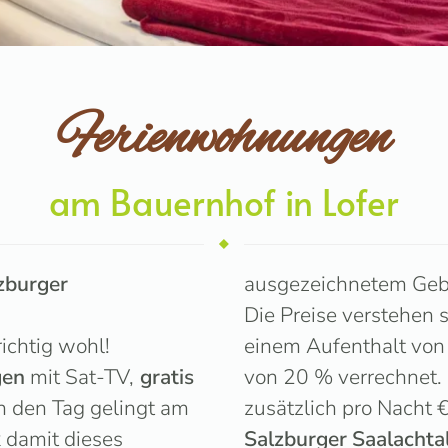
Ferienwohnungen
am Bauernhof in Lofer
zburger
ausgezeichnetem Geb
Die Preise verstehen 
richtig wohl!
einem Aufenthalt von
gen
mit Sat-TV,
gratis
von 20 % verrechnet.
in den Tag gelingt am
zusätzlich pro Nacht 
k
damit dieses
Salzburger
Saalachta